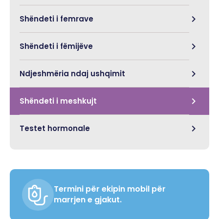
Shëndeti i femrave
Shëndeti i fëmijëve
Ndjeshmëria ndaj ushqimit
Shëndeti i meshkujt
Testet hormonale
Termini për ekipin mobil për
marrjen e gjakut.