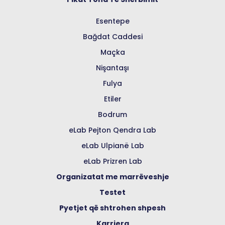
Esentepe
Bağdat Caddesi
Maçka
Nişantaşı
Fulya
Etiler
Bodrum
eLab Pejton Qendra Lab
eLab Ulpianë Lab
eLab Prizren Lab
Organizatat me marrëveshje
Testet
Pyetjet që shtrohen shpesh
Karriera