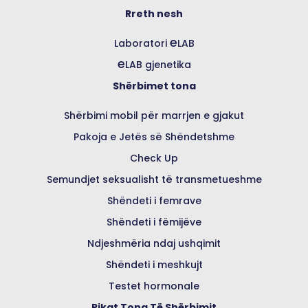
Rreth nesh
e
Laboratori
LAB
e
LAB gjenetika
Shërbimet tona
Shërbimi mobil për marrjen e gjakut
Pakoja e Jetës së Shëndetshme
Check Up
Semundjet seksualisht të transmetueshme
Shëndeti i femrave
Shëndeti i fëmijëve
Ndjeshmëria ndaj ushqimit
Shëndeti i meshkujt
Testet hormonale
Pikat Tona Të Shërbimit