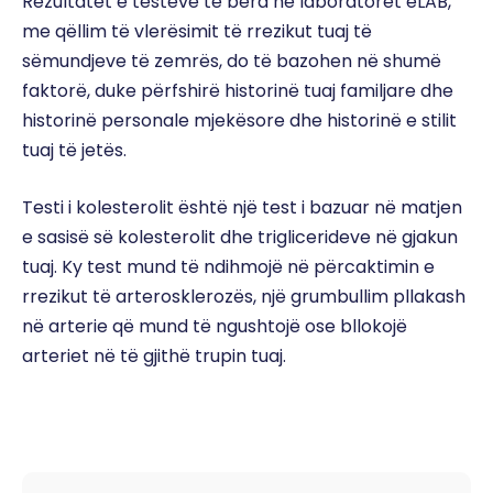
Rezultatet e testeve të bëra në laboratorët eLAB,
me qëllim të vlerësimit të rrezikut tuaj të
sëmundjeve të zemrës, do të bazohen në shumë
faktorë, duke përfshirë historinë tuaj familjare dhe
historinë personale mjekësore dhe historinë e stilit
tuaj të jetës.
Testi i kolesterolit është një test i bazuar në matjen
e sasisë së kolesterolit dhe triglicerideve në gjakun
tuaj. Ky test mund të ndihmojë në përcaktimin e
rrezikut të arterosklerozës, një grumbullim pllakash
në arterie që mund të ngushtojë ose bllokojë
arteriet në të gjithë trupin tuaj.