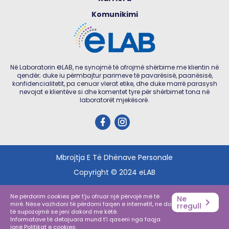
Komunikimi
e
Në Laboratorin
LAB, ne synojmë të ofrojmë shërbime me klientin në
qendër; duke iu përmbajtur parimeve të pavarësisë, paanësisë,
konfidencialitetit, pa cenuar vlerat etike, dhe duke marrë parasysh
nevojat e klientëve si dhe komentet tyre për shërbimet tona në
laboratorët mjekësorë.
Mbrojtja E Të Dhënave Personale
Copyright © 2024 eLAB
Ne përdorim cookies për t'ju ofruar një përvojë më të
Ne
mirë. Nëse vazhdoni të përdorni faqen e internetit, ne do
rregull
të supozojmë se jeni dakord me këtë.
Informatave të detajuara mund t'i qaseni nga faqja
jonë
Politikat e cookies
.