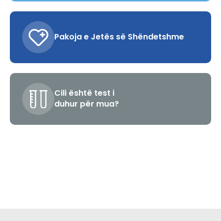
Pakoja e Jetës së Shëndetshme
Cili është test i
duhur për mua?